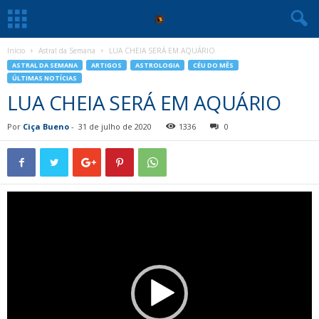
Início
Astral da Semana
LUA CHEIA SERÁ EM AQUÁRIO
ASTRAL DA SEMANA
ARTIGOS
ASTROLOGIA
CÉU DO MÊS
ÚLTIMAS NOTÍCIAS
LUA CHEIA SERÁ EM AQUÁRIO
Por
Ciça Bueno
-
31 de julho de 2020
1336
0
Tocador
de
vídeo