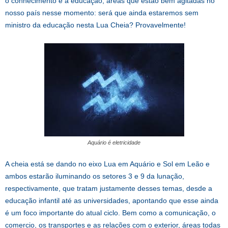
o conhecimento e a educação, áreas que estão bem agitadas no
nosso país nesse momento: será que ainda estaremos sem
ministro da educação nesta Lua Cheia? Provavelmente!
Aquário é eletricidade
A cheia está se dando no eixo Lua em Aquário e Sol em Leão e
ambos estarão iluminando os setores 3 e 9 da lunação,
respectivamente, que tratam justamente desses temas, desde a
educação infantil até as universidades, apontando que esse ainda
é um foco importante do atual ciclo. Bem como a comunicação, o
comercio, os transportes e as relações com o exterior, áreas todas