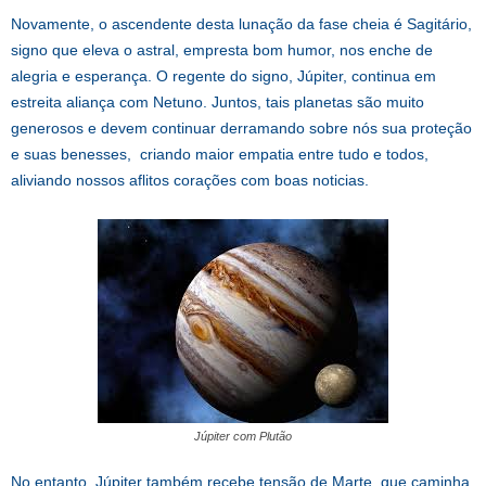
Novamente, o ascendente desta lunação da fase cheia é Sagitário,
signo que eleva o astral, empresta bom humor, nos enche de
alegria e esperança. O regente do signo, Júpiter, continua em
estreita aliança com Netuno. Juntos, tais planetas são muito
generosos e devem continuar derramando sobre nós sua proteção
e suas benesses, criando maior empatia entre tudo e todos,
aliviando nossos aflitos corações com boas noticias.
Júpiter com Plutão
No entanto, Júpiter também recebe tensão de Marte, que caminha