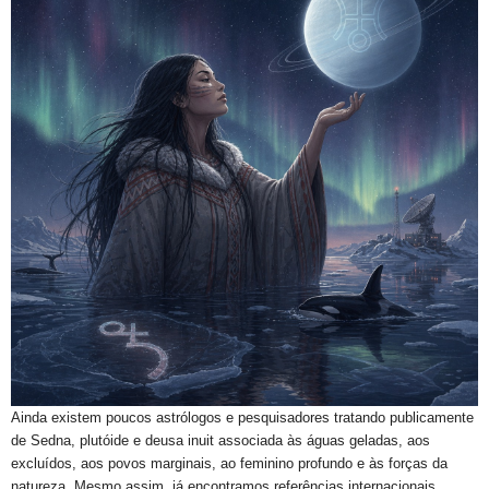
Ainda existem poucos astrólogos e pesquisadores tratando publicamente
de Sedna, plutóide e deusa inuit associada às águas geladas, aos
excluídos, aos povos marginais, ao feminino profundo e às forças da
natureza. Mesmo assim, já encontramos referências internacionais