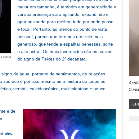
maior em tamanho, é também em generosidade e
vai sua presença vai ampliando, expandindo e
oportunizando para melhor, tudo por onde passa
e toca. Portanto, ao menos do ponto de vista
pessoal, parece que teremos um ciclo mais
generoso, que tende a espalhar benesses, sorte
e alto astral. Os mais favorecidos são os nativos
ess.com)
do signo de Peixes do 2º decanato.
signo de água, portanto de sentimentos, de relações
do zodíaco e por isso mesmo uma mistura de todos os
Astró
tico, versátil, caleidoscópico, multitalentoso e pouco
Const
Lei
nte e de
am
ntuitiva