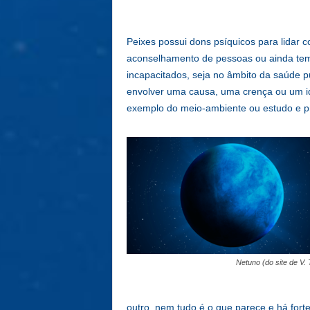
Peixes possui dons psíquicos para lidar c
aconselhamento de pessoas ou ainda tem 
incapacitados, seja no âmbito da saúde pú
envolver uma causa, uma crença ou um ide
exemplo do meio-ambiente ou estudo e prát
Netuno (do site de V. 
outro, nem tudo é o que parece e há forte