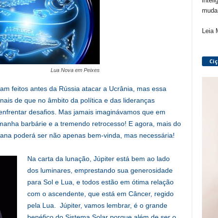
inteli
mudan
Leia 
Ci
Lua Nova em Peixes
am feitos antes da Rússia atacar a Ucrânia, mas essa
inais de que no âmbito da política e das lideranças
s enfrentar desafios. Mas jamais imaginávamos que em
amanha barbárie e a tremendo retrocesso! E agora, mais do
ciana poderá ser não apenas bem-vinda, mas necessária!
Na carta da lunação, Júpiter está bem ao lado
dos luminares, emprestando sua generosidade
para Sol e Lua, e todos estão em ótima relação
com o ascendente, que está em Câncer, regido
pela Lua. Júpiter, vamos lembrar, é o grande
benéfico do Sistema Solar porque além de ser o