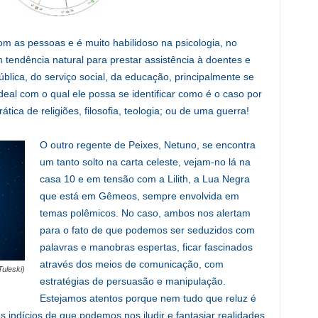
om as pessoas e é muito habilidoso na psicologia, no
tendência natural para prestar assistência à doentes e
blica, do serviço social, da educação, principalmente se
al com o qual ele possa se identificar como é o caso por
ica de religiões, filosofia, teologia; ou de uma guerra!
O outro regente de Peixes, Netuno, se encontra
um tanto solto na carta celeste, vejam-no lá na
casa 10 e em tensão com a Lilith, a Lua Negra
que está em Gêmeos, sempre envolvida em
temas polêmicos. No caso, ambos nos alertam
para o fato de que podemos ser seduzidos com
palavras e manobras espertas, ficar fascinados
através dos meios de comunicação, com
Tuleski)
estratégias de persuasão e manipulação.
Estejamos atentos porque nem tudo que reluz é
s indícios de que podemos nos iludir e fantasiar realidades