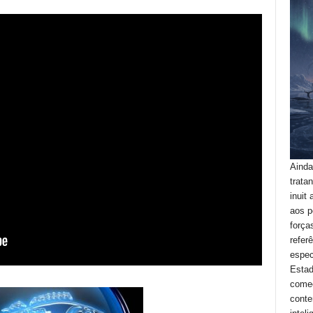
Ainda
trata
inuit
aos p
força
refer
espec
Estad
começ
conte