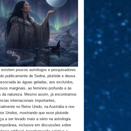
 existem poucos astrólogos e pesquisadores
ndo publicamente de Sedna, plutóide e deusa
 associada às águas geladas, aos excluídos,
ovos marginais, ao feminino profundo e às
s da natureza. Mesmo assim, já encontramos
ências internacionais importantes,
ialmente no Reino Unido, na Austrália e nos
os Unidos, mostrando que esse plutoide
a a ser levado mais a sério na astrologia
mporânea, inclusive em discussões sobre