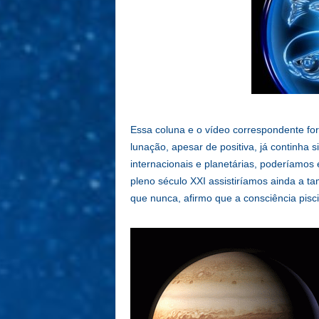
Essa coluna e o vídeo correspondente for
lunação, apesar de positiva, já continha s
internacionais e planetárias, poderíamo
pleno século XXI assistiríamos ainda a t
que nunca, afirmo que a consciência pis