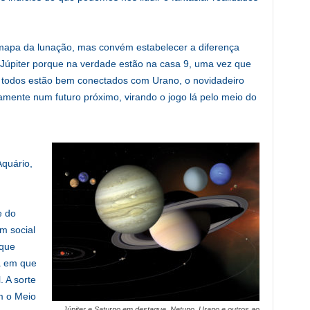
mapa da lunação, mas convém estabelecer a diferença
 Júpiter porque na verdade estão na casa 9, uma vez que
a, todos estão bem conectados com Urano, o novidadeiro
mente num futuro próximo, virando o jogo lá pelo meio do
Aquário,
e do
m social
 que
a em que
. A sorte
m o Meio
Júpiter e Saturno em destaque, Netuno, Urano e outros ao