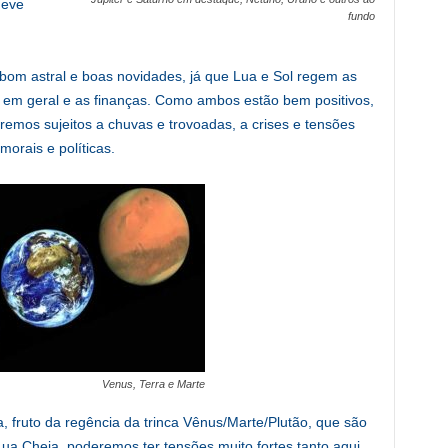
deve
fundo
 bom astral e boas novidades, já que Lua e Sol regem as
 em geral e as finanças. Como ambos estão bem positivos,
remos sujeitos a chuvas e trovoadas, a crises e tensões
morais e políticas.
Venus, Terra e Marte
 fruto da regência da trinca Vênus/Marte/Plutão, que são
Lua Cheia, poderemos ter tensões muito fortes tanto aqui