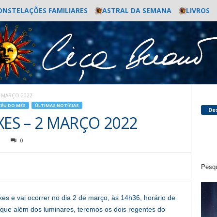
ONSTELAÇÕES FAMILIARES
ASTRAL DA SEMANA
LIVROS
2 MARÇO 2022
CÉU DO MÊS
ÚLTIMAS NOTÍCIAS
De
XES – 2 MARÇO 2022
1
0
Pesqu
es e vai ocorrer no dia 2 de março, às 14h36, horário de
á que além dos luminares, teremos os dois regentes do