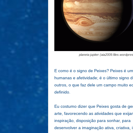
planeta jupiter (aia2009.files.wordpr
E como é o signo de Peixes? Peixes é um 
humanas e afetividade; é o último signo 
outros, o que faz dele um campo muito eclé
definido.
Eu costumo dizer que Peixes gosta de ge
arte, favorecendo as atividades que exij
inspiração, disposição para sonhar, para
desenvolver a imaginação ativa, criativa, i