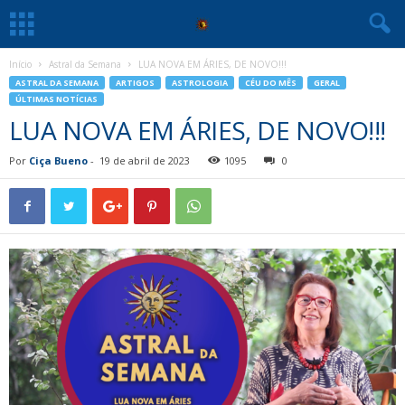
Início
Astral da Semana
LUA NOVA EM ÁRIES, DE NOVO!!!
ASTRAL DA SEMANA
ARTIGOS
ASTROLOGIA
CÉU DO MÊS
GERAL
ÚLTIMAS NOTÍCIAS
LUA NOVA EM ÁRIES, DE NOVO!!!
Por
Ciça Bueno
-
19 de abril de 2023
1095
0