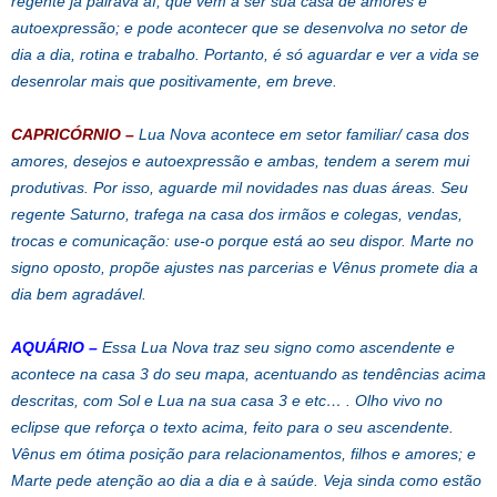
regente já pairava aí, que vem a ser sua casa de amores e
autoexpressão; e pode acontecer que se desenvolva no setor de
dia a dia, rotina e trabalho. Portanto, é só aguardar e ver a vida se
desenrolar mais que positivamente, em breve.
CAPRICÓRNIO
–
Lua Nova acontece em setor familiar/ casa dos
amores, desejos e autoexpressão e ambas, tendem a serem mui
produtivas. Por isso, aguarde mil novidades nas duas áreas. Seu
regente Saturno, trafega na casa dos irmãos e colegas, vendas,
trocas e comunicação: use-o porque está ao seu dispor. Marte no
signo oposto, propõe ajustes nas parcerias e Vênus promete dia a
dia bem agradável.
AQUÁRIO
–
Essa Lua Nova traz seu signo como ascendente e
acontece na casa 3 do seu mapa, acentuando as tendências acima
descritas, com Sol e Lua na sua casa 3 e etc… . Olho vivo no
eclipse que reforça o texto acima, feito para o seu ascendente.
Vênus em ótima posição para relacionamentos, filhos e amores; e
Marte pede atenção ao dia a dia e à saúde. Veja sinda como estão