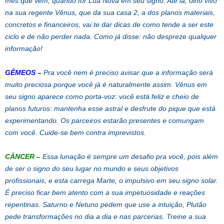
mês que vem, quando for Lua Nova em seu signo. Até lá, olho vivo
na sua regente Vênus, que da sua casa 2, a dos planos materiais,
concretos e financeiros, vai te dar dicas de como tende a ser este
ciclo e de não perder nada. Como já disse: não despreze qualquer
informação!
GÊMEOS
–
Pra você nem é preciso avisar que a informação será
muito preciosa porque você já é naturalmente assim. Vênus em
seu signo aparece como porta-voz: você está feliz e cheio de
planos futuros: mantenha esse astral e desfrute do pique que está
experimentando. Os parceiros estarão presentes e comungam
com você. Cuide-se bem contra imprevistos.
CÂNCER
–
Essa lunação é sempre um desafio pra você, pois além
de ser o signo do seu lugar no mundo e seus objetivos
profissionais, e esta carrega Marte, o impulsivo em seu signo solar.
É preciso ficar bem atento com a sua impetuosidade e reações
repentinas. Saturno e Netuno pedem que use a intuição, Plutão
pede transformações no dia a dia e nas parcerias. Treine a sua