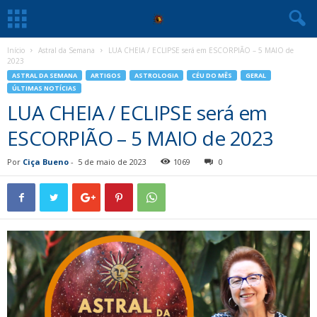
Início
Astral da Semana
LUA CHEIA / ECLIPSE será em ESCORPIÃO – 5 MAIO de
2023
ASTRAL DA SEMANA
ARTIGOS
ASTROLOGIA
CÉU DO MÊS
GERAL
ÚLTIMAS NOTÍCIAS
LUA CHEIA / ECLIPSE será em
ESCORPIÃO – 5 MAIO de 2023
Por
Ciça Bueno
-
5 de maio de 2023
1069
0