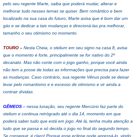
pelo seu regente Marte, saiba que poderá mudar, alterar e
melhorar tudo nesses temas se quiser. Bem romântico e bem
localizado na sua casa do futuro, Marte avisa que é bom dar um
gás e se dedicar a tais mudanças e direcioná-las pra melhorar,
tamanho o seu otimismo no momento.
TOURO
–
Nesta Cheia, o stelium em seu signo na casa 8, avisa
que o momento é forte, principalmente se for nativo do 2º
decanato. Mas não conte com o jogo ganho, porque você ainda
não tem a posse de todas as informações que precisa para fazer
as mudanças. Caso contrário, sua regente Vênus pode se deixar
levar pelo romantismo e e excesso de otimismo e vir ainda a
contrair dívidas.
GÊMEOS
–
nessa lunação, seu regente Mercúrio faz parte do
stelium e continua retrógrado até o dia 14, momento em que
poderá saber tudo que está em jogo. Até lá, tenha muita atenção a
tudo que se passa e só decida o jogo no final do segundo tempo.
Se conseguir, é claro! Porque esse eclipse pode apressá-lo, vindo