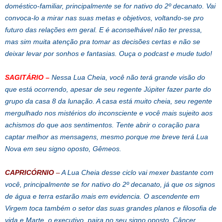
doméstico-familiar, principalmente se for nativo do 2º decanato. Vai
convoca-lo a mirar nas suas metas e objetivos, voltando-se pro
futuro das relações em geral. E é aconselhável não ter pressa,
mas sim muita atenção pra tomar as decisões certas e não se
deixar levar por sonhos e fantasias. Ouça o podcast e mude tudo!
SAGITÁRIO
–
Nessa Lua Cheia, você não terá grande visão do
que está ocorrendo, apesar de seu regente Júpiter fazer parte do
grupo da casa 8 da lunação. A casa está muito cheia, seu regente
mergulhado nos mistérios do inconsciente e você mais sujeito aos
achismos do que aos sentimentos. Tente abrir o coração para
captar melhor as mensagens, mesmo porque me breve terá Lua
Nova em seu signo oposto, Gêmeos.
CAPRICÓRNIO
–
A Lua Cheia desse ciclo vai mexer bastante com
você, principalmente se for nativo do 2º decanato, já que os signos
de água e terra estarão mais em evidencia. O ascendente em
Virgem toca também o setor das suas grandes planos e filosofia de
vida e Marte, o executivo, paira no seu signo oposto, Câncer.