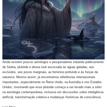
Ainda existem poucos astrólogos e pesquisadores tratando publicamente
de Sedna, plutóide e deusa inuit associada às águas geladas, aos
excluídos, aos povos marginais, ao feminino profundo e às forças da
natureza. Mesmo assim, já encontramos referências internacionais
importantes, especialmente no Reino Unido, na Austrália e nos Estados
Unidos, mostrando que esse plutoide começa a ser levado mais a sério
na astrologia contemporânea, inclusive em discussões sobre inteligência
artificial, transformação coletiva e mudanças históricas de consciência.