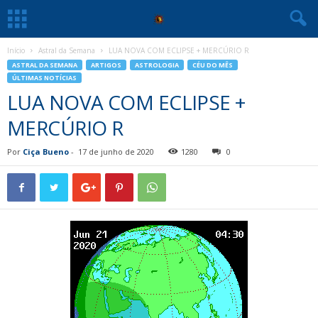
Início
Astral da Semana
LUA NOVA COM ECLIPSE + MERCÚRIO R
ASTRAL DA SEMANA
ARTIGOS
ASTROLOGIA
CÉU DO MÊS
ÚLTIMAS NOTÍCIAS
LUA NOVA COM ECLIPSE +
MERCÚRIO R
Por
Ciça Bueno
-
17 de junho de 2020
1280
0