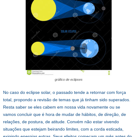
gráfico de eclipses
No caso do eclipse solar, o passado tende a retornar com força
total, propondo a revisão de temas que já tinham sido superados.
Resta saber se eles cabem em nossa vida novamente ou se
vamos concluir que é hora de mudar de hábitos, de direção, de
relações, de postura, de atitude. Convém não estar vivendo
situações que estejam beirando limites, com a corda esticada,
exigindo energias extras. Seus efeitos começam um mês antes do