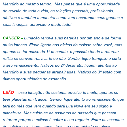
Mercúrio ao mesmo tempo. Mas pense que é uma oportunidade
de revisão de toda a vida, as relações pessoais, profissionais,
afetivas e também a maneira como vem encarando seus ganhos e
suas finanças: aproveite e mude tudo!
CÂNCER
–
Lunação renova suas baterias por um ano e de forma
muito intensa. Fique ligado nos efeitos do eclipse sobre você, mas
apenas se for nativo do 1º decanato: o passado tende a retornar,
reflita se convém reaviva-lo ou não. Senão, fique tranquilo e curta
o seu renascimento. Nativos do 2º decanato, fiquem atentos ao
Mercúrio e suas pequenas atrapalhadas. Nativos do 3º estão com
ótimas oportunidades de expansão.
LEÃO
–
essa lunação não costuma envolve-lo muito, apenas se
tiver planetas em Câncer. Senão, fique atento ao renascimento que
terá no mês que vem quando será Lua Nova em seu signo e
planeje-se. Mas cuide-se de assuntos do passado que possam
retornar porque o eclipse é sobre o seu regente. Entre os assuntos
do cotidiano e alguma crise atual, há oportunidade de ativar