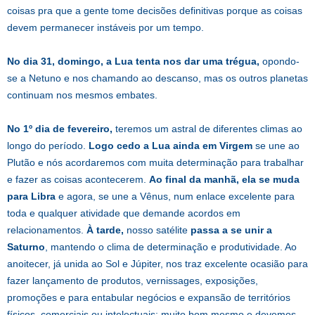
coisas pra que a gente tome decisões definitivas porque as coisas
devem permanecer instáveis por um tempo.
No dia 31, domingo, a Lua tenta nos dar uma trégua,
opondo-
se a Netuno e nos chamando ao descanso, mas os outros planetas
continuam nos mesmos embates.
No 1º dia de fevereiro,
teremos um astral de diferentes climas ao
longo do período.
Logo cedo a Lua ainda em Virgem
se une ao
Plutão e nós acordaremos com muita determinação para trabalhar
e fazer as coisas acontecerem.
Ao final da manhã, ela se muda
para Libra
e agora, se une a Vênus, num enlace excelente para
toda e qualquer atividade que demande acordos em
relacionamentos.
À tarde,
nosso satélite
passa a se unir a
Saturno
, mantendo o clima de determinação e produtividade. Ao
anoitecer, já unida ao Sol e Júpiter, nos traz excelente ocasião para
fazer lançamento de produtos, vernissages, exposições,
promoções e para entabular negócios e expansão de territórios
físicos, comerciais ou intelectuais: muito bom mesmo e devemos