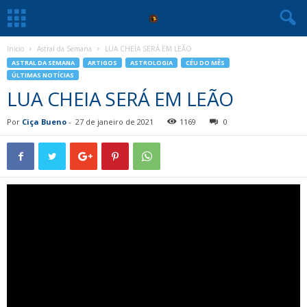
Início
Astral da Semana
LUA CHEIA SERÁ EM LEÃO
ASTRAL DA SEMANA
ARTIGOS
ASTROLOGIA
CÉU DO MÊS
ÚLTIMAS NOTÍCIAS
LUA CHEIA SERÁ EM LEÃO
Por
Ciça Bueno
-
27 de janeiro de 2021
1169
0