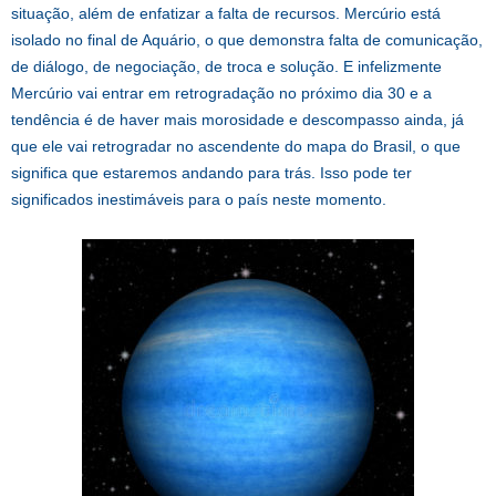
situação, além de enfatizar a falta de recursos. Mercúrio está
isolado no final de Aquário, o que demonstra falta de comunicação,
de diálogo, de negociação, de troca e solução. E infelizmente
Mercúrio vai entrar em retrogradação no próximo dia 30 e a
tendência é de haver mais morosidade e descompasso ainda, já
que ele vai retrogradar no ascendente do mapa do Brasil, o que
significa que estaremos andando para trás. Isso pode ter
significados inestimáveis para o país neste momento.