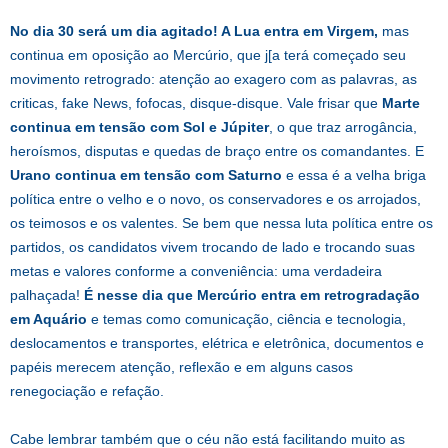
No dia 30 será um dia agitado! A Lua entra em Virgem,
mas
continua em oposição ao Mercúrio, que j[a terá começado seu
movimento retrogrado: atenção ao exagero com as palavras, as
criticas, fake News, fofocas, disque-disque. Vale frisar que
Marte
continua em tensão com Sol e Júpiter
, o que traz arrogância,
heroísmos, disputas e quedas de braço entre os comandantes. E
Urano continua em tensão com Saturno
e essa é a velha briga
política entre o velho e o novo, os conservadores e os arrojados,
os teimosos e os valentes. Se bem que nessa luta política entre os
partidos, os candidatos vivem trocando de lado e trocando suas
metas e valores conforme a conveniência: uma verdadeira
palhaçada!
É nesse dia que Mercúrio entra em retrogradação
em Aquário
e temas como comunicação, ciência e tecnologia,
deslocamentos e transportes, elétrica e eletrônica, documentos e
papéis merecem atenção, reflexão e em alguns casos
renegociação e refação.
Cabe lembrar também que o céu não está facilitando muito as