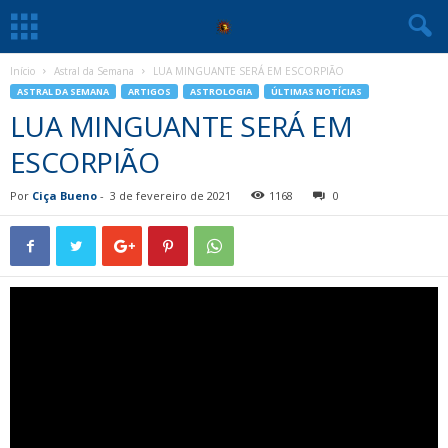
Início
Astral da Semana
LUA MINGUANTE SERÁ EM ESCORPIÃO
ASTRAL DA SEMANA
ARTIGOS
ASTROLOGIA
ÚLTIMAS NOTÍCIAS
LUA MINGUANTE SERÁ EM
ESCORPIÃO
Por
Ciça Bueno
-
3 de fevereiro de 2021
1168
0