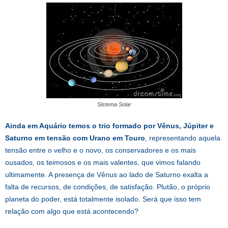
Sistema Solar
Ainda em Aquário temos o trio formado por Vênus, Júpiter e
Saturno em tensão com Urano em Touro
, representando aquela
tensão entre o velho e o novo, os conservadores e os mais
ousados, os teimosos e os mais valentes, que vimos falando
ultimamente. A presença de Vênus ao lado de Saturno exalta a
falta de recursos, de condições, de satisfação. Plutão, o próprio
planeta do poder, está totalmente isolado. Será que isso tem
relação com algo que está acontecendo?