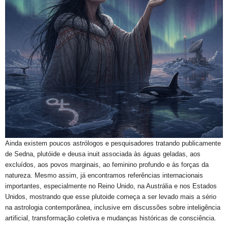
Ainda existem poucos astrólogos e pesquisadores tratando publicamente
de Sedna, plutóide e deusa inuit associada às águas geladas, aos
excluídos, aos povos marginais, ao feminino profundo e às forças da
natureza. Mesmo assim, já encontramos referências internacionais
importantes, especialmente no Reino Unido, na Austrália e nos Estados
Unidos, mostrando que esse plutoide começa a ser levado mais a sério
na astrologia contemporânea, inclusive em discussões sobre inteligência
artificial, transformação coletiva e mudanças históricas de consciência.