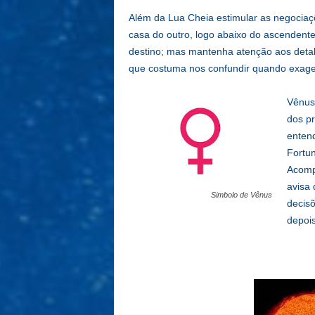
Além da Lua Cheia estimular as negociaç
casa do outro, logo abaixo do ascendente
destino; mas mantenha atenção aos deta
que costuma nos confundir quando exage
Vênus 
dos pr
enten
Fortun
Acomp
avisa 
Simbolo de Vênus
decisõ
depois