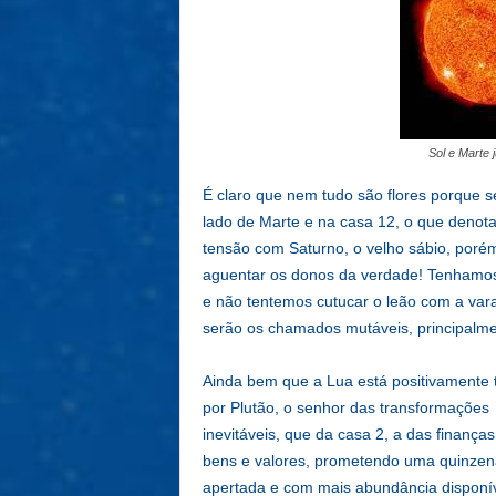
Sol e Marte j
É claro que nem tudo são flores porque 
lado de Marte e na casa 12, o que denota
tensão com Saturno, o velho sábio, porém i
aguentar os donos da verdade! Tenhamos 
e não tentemos cutucar o leão com a vara 
serão os chamados mutáveis, principalme
Ainda bem que a Lua está positivamente 
por Plutão, o senhor das transformações
inevitáveis, que da casa 2, a das finanças
bens e valores, prometendo uma quinze
apertada e com mais abundância disponív