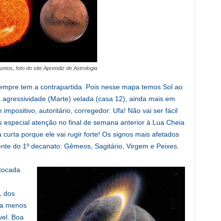
untos, foto do site Aprendiz de Astrologia
sempre tem a contrapartida. Pois nesse mapa temos Sol ao
 agressividade (Marte) velada (casa 12), ainda mais em
mpositivo, autoritário, corregedor: Ufa! Não vai ser fácil
especial atenção no final de semana anterior à Lua Cheia
curta porque ele vai rugir forte! Os signos mais afetados
nte do 1º decanato: Gêmeos, Sagitário, Virgem e Peixes.
tocada
, dos
na menos
el. Boa