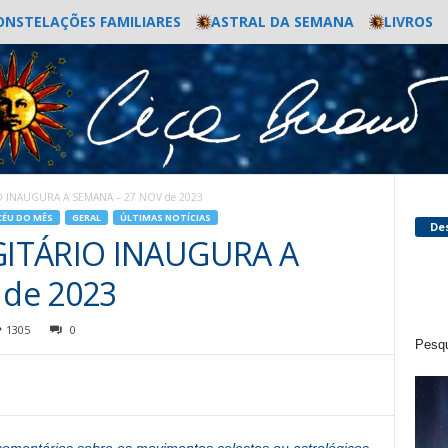
ONSTELAÇÕES FAMILIARES
ASTRAL DA SEMANA
LIVROS
O INAUGURA A SEMANA – 27 NOV de 2023
CÉU DO MÊS
GERAL
ÚLTIMAS NOTÍCIAS
De
GITÁRIO INAUGURA A
 de 2023
1305
0
Pesqu