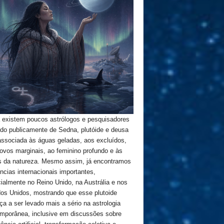
 existem poucos astrólogos e pesquisadores
ndo publicamente de Sedna, plutóide e deusa
 associada às águas geladas, aos excluídos,
ovos marginais, ao feminino profundo e às
s da natureza. Mesmo assim, já encontramos
ências internacionais importantes,
ialmente no Reino Unido, na Austrália e nos
os Unidos, mostrando que esse plutoide
a a ser levado mais a sério na astrologia
mporânea, inclusive em discussões sobre