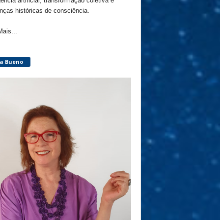
gência artificial, transformação coletiva e
ças históricas de consciência.
Mais...
ça Bueno