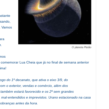
astante
isando,
o. Vamos
ara
e.
O planeta Plutão
gnos
comemorar Lua Cheia que já no final de semana anterior
ima!
go do 1º decanato, que ativa o eixo 3/9, do
om o exterior, vendas e comércio, além dos
 também estará favorecido e os 2º sem grandes
, mal-entendidos e imprevistos. Urano estacionado na casa
cobranças antes da hora.