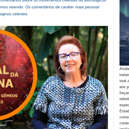
comentários sobre os movimentos celestes ou astrológicos
amos vivendo. Os comentários de caráter mais pessoal
signos celestes.
Ainda
trata
inuit
aos p
força
refer
espec
Estad
começ
conte