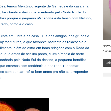
ões, temos Mercúrio, regente de Gêmeos e da casa 7, a
, facilitando o diálogo e acentuado pelo Nodo Norte do
lhes porque o
pequeno planetinha
está tenso com Netuno,
rado, como é o caso.
está em Libra e na casa 11, a dos amigos, dos grupos e
ojetos futuros, o que favorece bastante as relações e o
Astró
dimento, além de estar em boas relações com a Roda da
Const
a, que antes de ser um ponto, é um símbolo de sorte.
anhada pelo Nodo Sul do destino, a pequena benéfica
Lei
que estamos com tendência a nos repetir e tomar
es sem pensar: reflita bem antes pra não se arrepender
.