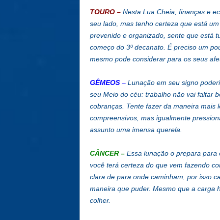
TOURO
–
Nesta Lua Cheia, finanças e e
seu lado, mas tenho certeza que está um 
prevenido e organizado, sente que está tu
começo do 3º decanato. É preciso um pou
mesmo pode considerar para os seus afe
GÊMEOS
–
Lunação em seu signo poderia
seu Meio do céu: trabalho não vai faltar
cobranças. Tente fazer da maneira mais l
compreensivos, mas igualmente pressiona
assunto uma imensa querela.
CÂNCER
–
Essa lunação o prepara para o
você terá certeza do que vem fazendo co
clara de para onde caminham, por isso ca
maneira que puder. Mesmo que a carga h
colher.