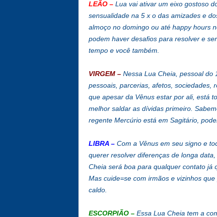
LEÃO
–
Lua vai ativar um eixo gostoso d
sensualidade na 5 x o das amizades e dos
almoço no domingo ou até happy hours no
podem haver desafios para resolver e se
tempo e você também.
VIRGEM
–
Nessa Lua Cheia, pessoal do 
pessoais, parcerias, afetos, sociedades,
que apesar da Vênus estar por ali, está t
melhor saldar as dívidas primeiro. Sabe
regente Mercúrio está em Sagitário, poderá
LIBRA
–
Com a Vênus em seu signo e toc
querer resolver diferenças de longa data
Cheia será boa para qualquer contato já
Mas cuide=se com irmãos e vizinhos que
caldo.
ESCORPIÃO
–
Essa Lua Cheia tem a com