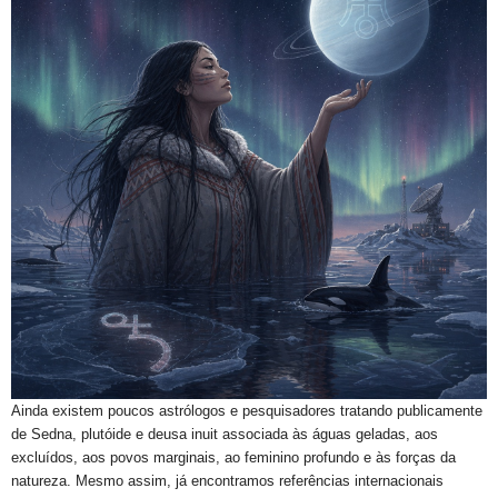
Ainda existem poucos astrólogos e pesquisadores tratando publicamente
de Sedna, plutóide e deusa inuit associada às águas geladas, aos
excluídos, aos povos marginais, ao feminino profundo e às forças da
natureza. Mesmo assim, já encontramos referências internacionais