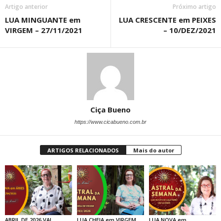
Artigo anterior
Próximo artigo
LUA MINGUANTE em
LUA CRESCENTE em PEIXES
VIRGEM – 27/11/2021
– 10/DEZ/2021
Ciça Bueno
https://www.cicabueno.com.br
ARTIGOS RELACIONADOS
Mais do autor
ABRIL DE 2026 VAI
LUA CHEIA em VIRGEM
LUA NOVA em