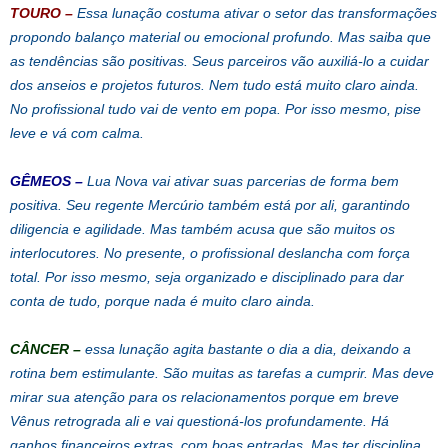
TOURO
–
Essa lunação costuma ativar o setor das transformações
propondo balanço material ou emocional profundo. Mas saiba que
as tendências são positivas. Seus parceiros vão auxiliá-lo a cuidar
dos anseios e projetos futuros. Nem tudo está muito claro ainda.
No profissional tudo vai de vento em popa. Por isso mesmo, pise
leve e vá com calma.
GÊMEOS
–
Lua Nova vai ativar suas parcerias de forma bem
positiva. Seu regente Mercúrio também está por ali, garantindo
diligencia e agilidade. Mas também acusa que são muitos os
interlocutores. No presente, o profissional deslancha com força
total. Por isso mesmo, seja organizado e disciplinado para dar
conta de tudo, porque nada é muito claro ainda.
CÂNCER
–
essa lunação agita bastante o dia a dia, deixando a
rotina bem estimulante. São muitas as tarefas a cumprir. Mas deve
mirar sua atenção para os relacionamentos porque em breve
Vênus retrograda ali e vai questioná-los profundamente. Há
ganhos financeiros extras, com boas entradas. Mas ter disciplina