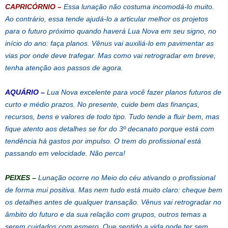
CAPRICÓRNIO
–
Essa lunação não costuma incomodá-lo muito.
Ao contrário, essa tende ajudá-lo a articular melhor os projetos
para o futuro próximo quando haverá Lua Nova em seu signo, no
início do ano: faça planos. Vênus vai auxiliá-lo em pavimentar as
vias por onde deve trafegar. Mas como vai retrogradar em breve,
tenha atenção aos passos de agora.
AQUÁRIO
–
Lua Nova excelente para você fazer planos futuros de
curto e médio prazos. No presente, cuide bem das finanças,
recursos, bens e valores de todo tipo. Tudo tende a fluir bem, mas
fique atento aos detalhes se for do 3º decanato porque está com
tendência há gastos por impulso. O trem do profissional está
passando em velocidade. Não perca!
PEIXES
–
Lunação ocorre no Meio do céu ativando o profissional
de forma mui positiva. Mas nem tudo está muito claro: cheque bem
os detalhes antes de qualquer transação. Vênus vai retrogradar no
âmbito do futuro e da sua relação com grupos, outros temas a
serem cuidados com esmero. Que sentido a vida pode ter sem