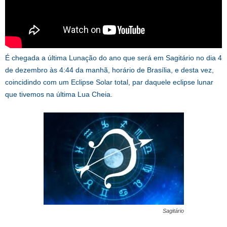
É chegada a última Lunação do ano que será em Sagitário no dia 4
de dezembro às 4:44 da manhã, horário de Brasília, e desta vez,
coincidindo com um Eclipse Solar total, par daquele eclipse lunar
que tivemos na última Lua Cheia.
Sagitário