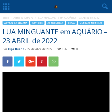
Início
Astral da Semana
LUA MINGUANTE em AQUÁRIO – 23 ABRIL de 2022
ASTRAL DA SEMANA
ARTIGOS
ASTROLOGIA
GERAL
ÚLTIMAS NOTÍCIAS
LUA MINGUANTE em AQUÁRIO –
23 ABRIL de 2022
Por
Ciça Bueno
-
22 de abril de 2022
866
0