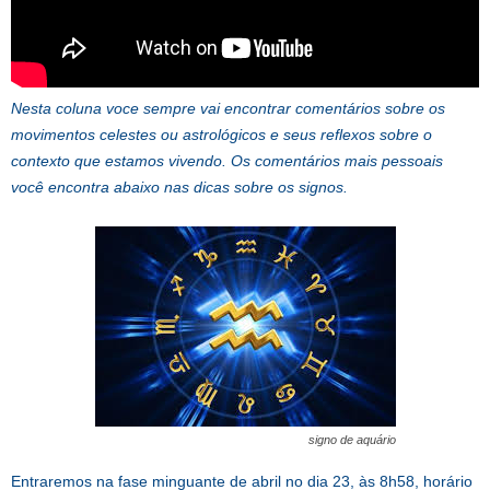
Nesta coluna voce sempre vai encontrar comentários sobre os
movimentos celestes ou astrológicos e seus reflexos sobre o
contexto que estamos vivendo. Os comentários mais pessoais
você encontra abaixo nas dicas sobre os signos.
signo de aquário
Entraremos na fase minguante de abril no dia 23, às 8h58, horário