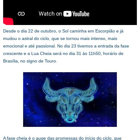
Desde o dia 22 de outubro, o Sol caminha em Escorpião e já
mudou o astral do ciclo, que se tornou mais intenso, mais
emocional e até passional. No dia 23 tivemos a entrada da fase
crescente e a Lua Cheia será no dia 31 às 11h50, horário de
Brasília, no signo de Touro.
A fase cheia é o auge das promessas do início do ciclo, que