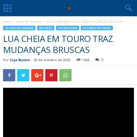
Início
Astral da Semana
LUA CHEIA EM TOURO TRAZ MUDANÇAS BRUSCAS
ASTRAL DA SEMANA
ARTIGOS
ASTROLOGIA
ÚLTIMAS NOTÍCIAS
LUA CHEIA EM TOURO TRAZ
MUDANÇAS BRUSCAS
Por
Ciça Bueno
-
30 de outubro de 2020
1566
0