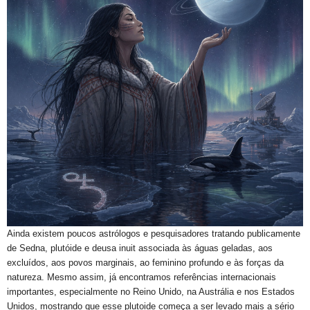
Ainda existem poucos astrólogos e pesquisadores tratando publicamente
de Sedna, plutóide e deusa inuit associada às águas geladas, aos
excluídos, aos povos marginais, ao feminino profundo e às forças da
natureza. Mesmo assim, já encontramos referências internacionais
importantes, especialmente no Reino Unido, na Austrália e nos Estados
Unidos, mostrando que esse plutoide começa a ser levado mais a sério