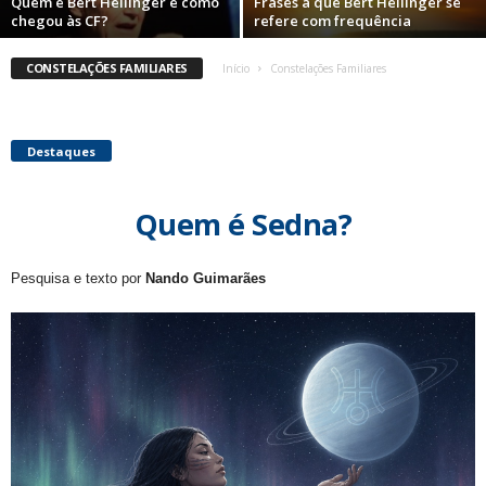
Quem é Bert Hellinger e como
Frases à que Bert Hellinger se
chegou às CF?
refere com frequência
CONSTELAÇÕES FAMILIARES
Início
Constelações Familiares
Destaques
Quem é Sedna?
Pesquisa e texto por
Nando Guimarães