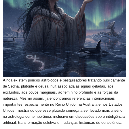
Ainda existem poucos astrólogos e pesquisadores tratando publicamente
de Sedna, plutóide e deusa inuit associada às águas geladas, aos
excluídos, aos povos marginais, ao feminino profundo e às forças da
natureza. Mesmo assim, já encontramos referências internacionais
importantes, especialmente no Reino Unido, na Austrália e nos Estados
Unidos, mostrando que esse plutoide começa a ser levado mais a sério
na astrologia contemporânea, inclusive em discussões sobre inteligência
artificial, transformação coletiva e mudanças históricas de consciência.