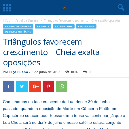
Início
Astral da Semana
Triângulos favorecem crescimento – Cheia exalta oposições
ASTRAL DA SEMANA
ARTIGOS
ASTROLOGIA
CÉU DO MÊS
ÚLTIMAS NOTÍCIAS
Triângulos favorecem
crescimento – Cheia exalta
oposições
Por
Ciça Bueno
-
3 de julho de 2017
1004
0
Caminhamos na fase crescente da Lua desde 30 de junho
passado, quando a oposição de Marte em Câncer a Plutão em
Capricórnio se acentuou. E esse clima tenso vai continuar, já que a
Lua Cheia será no dia 9 de julho e nosso satélite estará conjunto