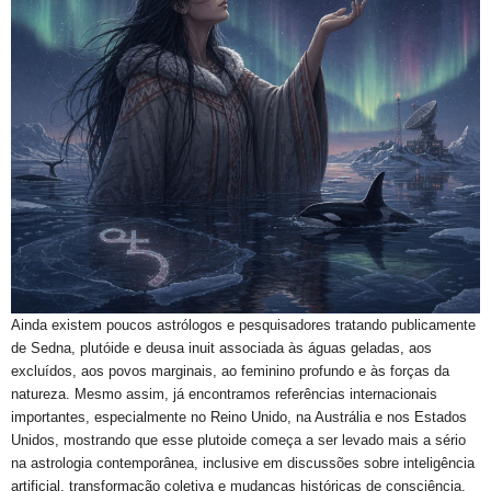
Ainda existem poucos astrólogos e pesquisadores tratando publicamente
de Sedna, plutóide e deusa inuit associada às águas geladas, aos
excluídos, aos povos marginais, ao feminino profundo e às forças da
natureza. Mesmo assim, já encontramos referências internacionais
importantes, especialmente no Reino Unido, na Austrália e nos Estados
Unidos, mostrando que esse plutoide começa a ser levado mais a sério
na astrologia contemporânea, inclusive em discussões sobre inteligência
artificial, transformação coletiva e mudanças históricas de consciência.