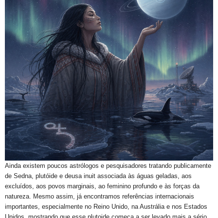
Ainda existem poucos astrólogos e pesquisadores tratando publicamente
de Sedna, plutóide e deusa inuit associada às águas geladas, aos
excluídos, aos povos marginais, ao feminino profundo e às forças da
natureza. Mesmo assim, já encontramos referências internacionais
importantes, especialmente no Reino Unido, na Austrália e nos Estados
Unidos, mostrando que esse plutoide começa a ser levado mais a sério