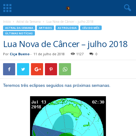
Início
Astral da Semana
Lua Nova de Câncer – julho 2018
ASTRAL DA SEMANA
ARTIGOS
ASTROLOGIA
CÉU DO MÊS
ÚLTIMAS NOTÍCIAS
Lua Nova de Câncer – julho 2018
Por
Ciça Bueno
-
11 de julho de 2018
1127
0
Teremos três eclipses seguidos nas próximas semanas.