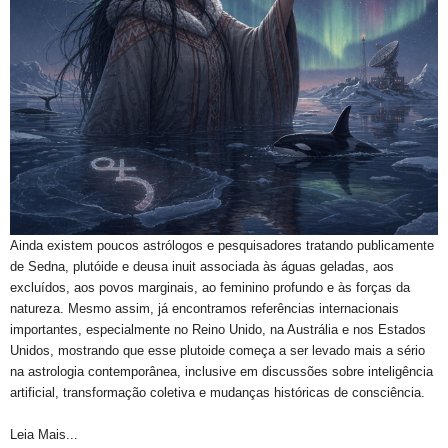
Ainda existem poucos astrólogos e pesquisadores tratando publicamente
de Sedna, plutóide e deusa inuit associada às águas geladas, aos
excluídos, aos povos marginais, ao feminino profundo e às forças da
natureza. Mesmo assim, já encontramos referências internacionais
importantes, especialmente no Reino Unido, na Austrália e nos Estados
Unidos, mostrando que esse plutoide começa a ser levado mais a sério
na astrologia contemporânea, inclusive em discussões sobre inteligência
artificial, transformação coletiva e mudanças históricas de consciência.
Leia Mais...