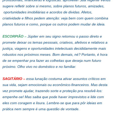
profissionais, financeiras e logísticas: aproveite! Sua regente Vênus
sugere refletir sobre si mesmo, sobre planos futuros, amizades,
oportunidades imobiliárias e acordos de dividas. Afetos,
criatividade e filhos pedem atenção: veja bem com quem combina
planos futuros e como, porque os outros podem mudar de ideia.
ESCORPIÃO –
Júpiter em seu signo retomou o passo direto e
promete deixar os temas pessoais, criativos, afetivos e relativos a
justiça, viagens e oportunidades intelectuais decididamente mais
robustos nos próximos meses. Bom demais, né? Portanto, é hora
de se empenhar pra fazer as colheitas que deseja num futuro
próximo. Olho vivo no doméstico e no familiar.
SAGITÁRIO –
essa lunação costuma ativar assuntos críticos em
sua vida, sejam emocionais ou econômico-financeiros. Mas desta
vez promete ajudar, trazendo sorte e proteção pra resolvê-los:
empenhe-se! Mas saiba que pode haver imprevistos e lide com
eles com coragem e lisura. Lembre-se que para pôr ideias em
prática nem sempre é uma questão de vontade.