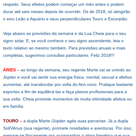
respeito. Seus efeitos podem começar um mês antes e podem
durar até seis meses depois de ocorrido. Os de 2018, só atingirão
o eixo Leão e Aquário e seus perpendiculares Touro e Escorpião.
Veja abaixo as previsões da semana e da Lua Cheia para o seu
signo solar. E, se você conhece o seu signo ascendente, leia o
texto relativo ao mesmo também. Para previsões anuais e mais
completas, sugerimos consultas particulares. Feliz 2018!!!
ÁRIES –
ao longo da semana, seu regente Marte vai se unindo ao
Júpiter e você vai sentir sua energia física, mental, sexual e afetiva
aumentar, até transbordar por volta do Ano novo. Pratique bastante
esportes a fim de equilibrá-las e faça planos profissionais para a
sua volta. Cheia promete momentos de muita intimidade afetiva ou
em família.
TOURO –
a dupla Marte /Júpiter agita suas parcerias. Já a dupla
Sol/Vênus (sua regente), promete novidades e aventuras. Por isso,
prepare-se fisicamente pra acompanhar o ritmo frenético que sua