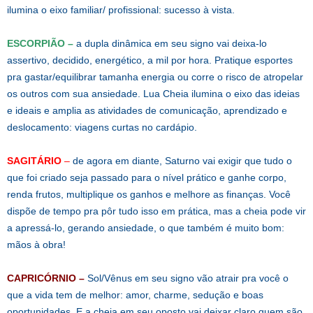
ilumina o eixo familiar/ profissional: sucesso à vista.
ESCORPIÃO –
a dupla dinâmica em seu signo vai deixa-lo
assertivo, decidido, energético, a mil por hora. Pratique esportes
pra gastar/equilibrar tamanha energia ou corre o risco de atropelar
os outros com sua ansiedade. Lua Cheia ilumina o eixo das ideias
e ideais e amplia as atividades de comunicação, aprendizado e
deslocamento: viagens curtas no cardápio.
SAGITÁRIO
–
de agora em diante, Saturno vai exigir que tudo o
que foi criado seja passado para o nível prático e ganhe corpo,
renda frutos, multiplique os ganhos e melhore as finanças. Você
dispõe de tempo pra pôr tudo isso em prática, mas a cheia pode vir
a apressá-lo, gerando ansiedade, o que também é muito bom:
mãos à obra!
CAPRICÓRNIO –
Sol/Vênus em seu signo vão atrair pra você o
que a vida tem de melhor: amor, charme, sedução e boas
oportunidades. E a cheia em seu oposto vai deixar claro quem são