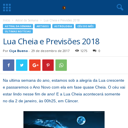
Início
Astral da Semana
Lua Cheia e Previsões 2018
ASTRAL DA SEMANA
ARTIGOS
ASTROLOGIA
CÉU DO MÊS
ÚLTIMAS NOTÍCIAS
Lua Cheia e Previsões 2018
Por
Ciça Bueno
-
29 de dezembro de 2017
1275
0
Na ultima semana do ano, estamos sob a alegria da Lua crescente
e passaremos o Ano Novo com ela em fase quase Cheia. O céu vai
estar lindo nesse fim de ano! E a Lua Cheia acontecerá somente
no dia 2 de janeiro, às 00h25, em Câncer.