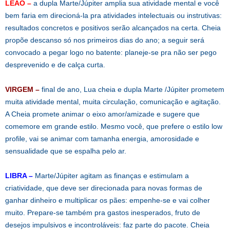
LEÃO –
a dupla Marte/Júpiter amplia sua atividade mental e você
bem faria em direcioná-la pra atividades intelectuais ou instrutivas:
resultados concretos e positivos serão alcançados na certa. Cheia
propõe descanso só nos primeiros dias do ano; a seguir será
convocado a pegar logo no batente: planeje-se pra não ser pego
desprevenido e de calça curta.
VIRGEM –
final de ano, Lua cheia e dupla Marte /Júpiter prometem
muita atividade mental, muita circulação, comunicação e agitação.
A Cheia promete animar o eixo amor/amizade e sugere que
comemore em grande estilo. Mesmo você, que prefere o estilo low
profile, vai se animar com tamanha energia, amorosidade e
sensualidade que se espalha pelo ar.
LIBRA –
Marte/Júpiter agitam as finanças e estimulam a
criatividade, que deve ser direcionada para novas formas de
ganhar dinheiro e multiplicar os pães: empenhe-se e vai colher
muito. Prepare-se também pra gastos inesperados, fruto de
desejos impulsivos e incontroláveis: faz parte do pacote. Cheia