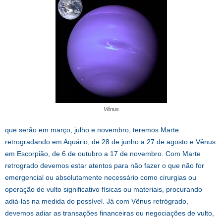
Vênus
que serão em março, julho e novembro, teremos Marte
retrogradando em Aquário, de 28 de junho a 27 de agosto e Vênus
em Escorpião, de 6 de outubro a 17 de novembro. Com Marte
retrogrado devemos estar atentos para não fazer o que não for
emergencial ou absolutamente necessário como cirurgias ou
operação de vulto significativo físicas ou materiais, procurando
adiá-las na medida do possível. Já com Vênus retrógrado,
devemos adiar as transações financeiras ou negociações de vulto,