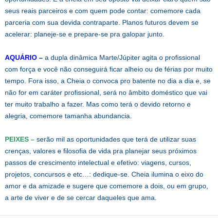
seus reais parceiros e com quem pode contar: comemore cada
parceria com sua devida contraparte. Planos futuros devem se
acelerar: planeje-se e prepare-se pra galopar junto.
AQUÁRIO –
a dupla dinâmica Marte/Júpiter agita o profissional
com força e você não conseguirá ficar alheio ou de férias por muito
tempo. Fora isso, a Cheia o convoca pro batente no dia a dia e, se
não for em caráter profissional, será no âmbito doméstico que vai
ter muito trabalho a fazer. Mas como terá o devido retorno e
alegria, comemore tamanha abundancia.
PEIXES –
serão mil as oportunidades que terá de utilizar suas
crenças, valores e filosofia de vida pra planejar seus próximos
passos de crescimento intelectual e efetivo: viagens, cursos,
projetos, concursos e etc…: dedique-se. Cheia ilumina o eixo do
amor e da amizade e sugere que comemore a dois, ou em grupo,
a arte de viver e de se cercar daqueles que ama.