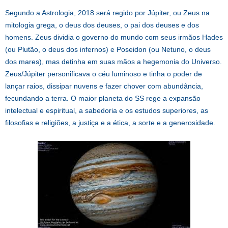
Segundo a Astrologia, 2018 será regido por Júpiter, ou Zeus na
mitologia grega, o deus dos deuses, o pai dos deuses e dos
homens. Zeus dividia o governo do mundo com seus irmãos Hades
(ou Plutão, o deus dos infernos) e Poseidon (ou Netuno, o deus
dos mares), mas detinha em suas mãos a hegemonia do Universo.
Zeus/Júpiter personificava o céu luminoso e tinha o poder de
lançar raios, dissipar nuvens e fazer chover com abundância,
fecundando a terra. O maior planeta do SS rege a expansão
intelectual e espiritual, a sabedoria e os estudos superiores, as
filosofias e religiões, a justiça e a ética, a sorte e a generosidade.