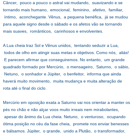
Câncer, pouco a pouco o astral vai mudando, suavizando e se
tornando mais humano, emocional, feminino, afetivo, familiar,
íntimo, aconchegante. Vênus, a pequena benéfica, já se mudou
para aquele signo desde o sábado e os afetos vão se tornando
mais suaves, românticos, carinhosos e envolventes.
A Lua cheia traz Sol e Vênus unidos, tentando seduzir a Lua,
todos de olho em atingir suas metas e objetivos. Como nós, aliás!
E parecem afirmar que conseguiremos. No entanto, um grande
quadrado formado por Mercúrio, o mensageiro, Saturno, o sábio,
Netuno, o sonhador e Júpiter, o benfeitor, informa que ainda
haverá muito movimento, muita mudança e muita alteração de
rota até o final do ciclo.
Mercúrio em oposição exata a Saturno vai nos orientar a manter os
pés no chão e não alçar voos muito irreais nem mirabolantes,
apesar do ânimo da Lua cheia. Netuno, o venturoso, ocupando
ótima posição no céu da fase cheia, promete nos enviar benesses
e bálsamos. Júpiter, o grande, unido a Plutão, o transformador,