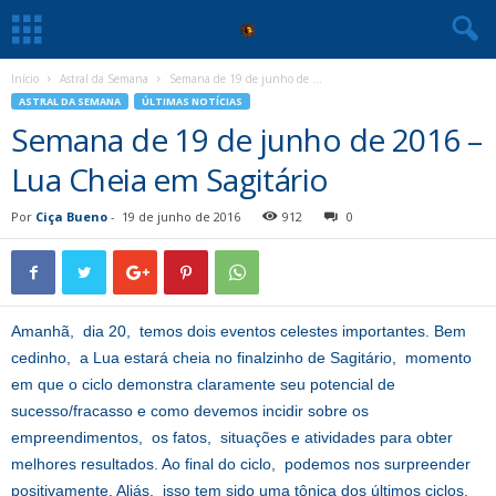
Início
Astral da Semana
Semana de 19 de junho de ...
ASTRAL DA SEMANA
ÚLTIMAS NOTÍCIAS
Semana de 19 de junho de 2016 –
Lua Cheia em Sagitário
Por
Ciça Bueno
-
19 de junho de 2016
912
0
Amanhã, dia 20, temos dois eventos celestes importantes. Bem
cedinho, a Lua estará cheia no finalzinho de Sagitário, momento
em que o ciclo demonstra claramente seu potencial de
sucesso/fracasso e como devemos incidir sobre os
empreendimentos, os fatos, situações e atividades para obter
melhores resultados. Ao final do ciclo, podemos nos surpreender
positivamente. Aliás, isso tem sido uma tônica dos últimos ciclos,