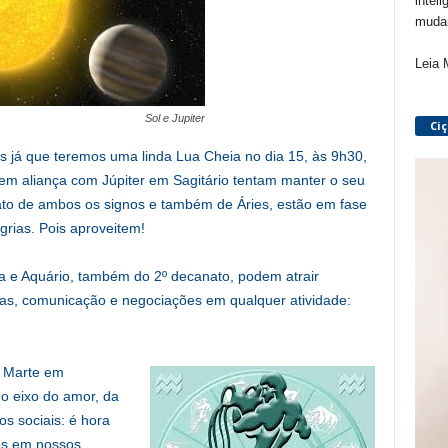
inteli
mudan
Leia 
Sol e Jupiter
Ci
s já que teremos uma linda Lua Cheia no dia 15, às 9h30,
em aliança com Júpiter em Sagitário tentam manter o seu
nato de ambos os signos e também de Áries, estão em fase
grias. Pois aproveitem!
ra e Aquário, também do 2º decanato, podem atrair
das, comunicação e negociações em qualquer atividade:
e Marte em
o eixo do amor, da
os sociais: é hora
os em nossos