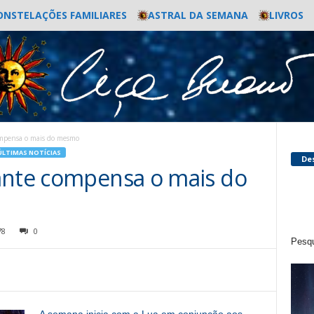
ONSTELAÇÕES FAMILIARES
ASTRAL DA SEMANA
LIVROS
ompensa o mais do mesmo
ÚLTIMAS NOTÍCIAS
De
ante compensa o mais do
78
0
Pesqu