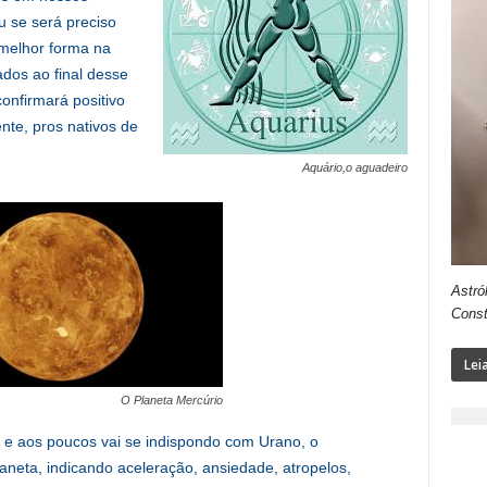
u se será preciso
 melhor forma na
dos ao final desse
confirmará positivo
nte, pros nativos de
Aquário,o aguadeiro
Astró
Const
Lei
O Planeta Mercúrio
1 e aos poucos vai se indispondo com Urano, o
laneta, indicando aceleração, ansiedade, atropelos,