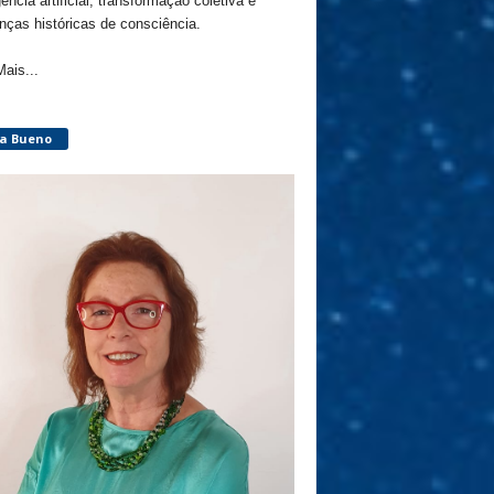
gência artificial, transformação coletiva e
ças históricas de consciência.
Mais...
ça Bueno