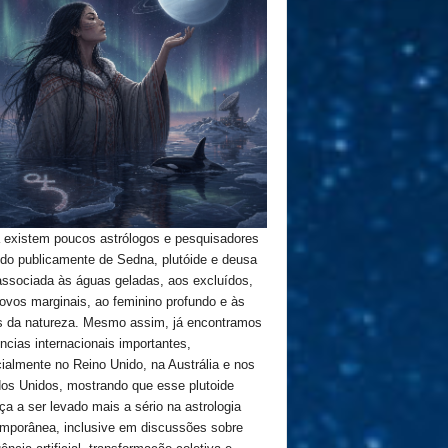
 existem poucos astrólogos e pesquisadores
ndo publicamente de Sedna, plutóide e deusa
 associada às águas geladas, aos excluídos,
ovos marginais, ao feminino profundo e às
s da natureza. Mesmo assim, já encontramos
ências internacionais importantes,
ialmente no Reino Unido, na Austrália e nos
os Unidos, mostrando que esse plutoide
a a ser levado mais a sério na astrologia
mporânea, inclusive em discussões sobre