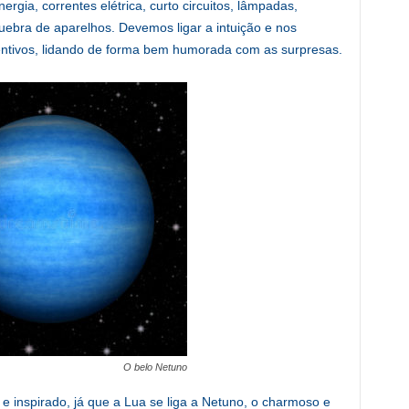
rgia, correntes elétrica, curto circuitos, lâmpadas,
ebra de aparelhos. Devemos ligar a intuição e nos
nventivos, lidando de forma bem humorada com as surpresas.
O belo Netuno
e inspirado, já que a Lua se liga a Netuno, o charmoso e