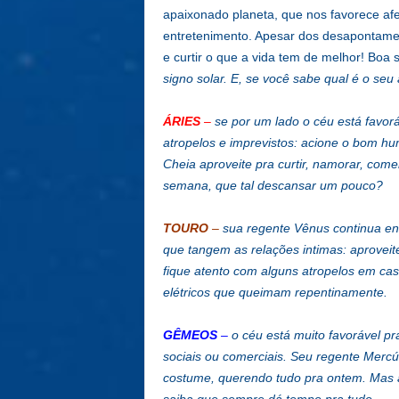
apaixonado planeta, que nos favorece af
entretenimento. Apesar dos desapontamen
e curtir o que a vida tem de melhor! Boa
signo solar. E, se você sabe qual é o seu 
ÁRIES
–
se por um lado o céu está favorá
atropelos e imprevistos: acione o bom h
Cheia aproveite pra curtir, namorar, co
semana, que tal descansar um pouco?
TOURO
–
sua regente Vênus continua env
que tangem as relações intimas: aproveit
fique atento com alguns atropelos em casa
elétricos que queimam repentinamente.
GÊMEOS
–
o céu está muito favorável pra
sociais ou comerciais. Seu regente Mercú
costume, querendo tudo pra ontem. Mas a