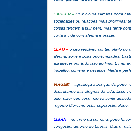
saiba que sempre dá tempo pra tudo.
CÂNCER
–
no inicio da semana pode hav
sociedades ou relações mais próximas: te
coisas tendem a fluir bem, mas tente domi
curta a vida com alegria e prazer.
LEÃO
–
o céu resolveu contemplá-lo do c
alegria, sorte e boas oportunidades. Bast
agradecer por tudo isso ao final. E muna
trabalho, correria e desafios. Nada é perf
VIRGEM
–
agradeça a benção de poder est
desfrutando das alegrias da vida. Esse ci
quer dizer que você não vá sentir ansieda
regente Mercúrio estar superestimulado.
LIBRA
–
no inicio da semana, pode haver
congestionamento de tarefas. Mas o resto