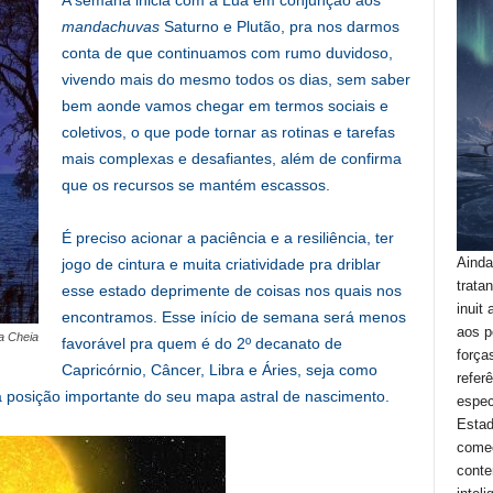
A semana inicia com a Lua em conjunção aos
mandachuvas
Saturno e Plutão, pra nos darmos
conta de que continuamos com rumo duvidoso,
vivendo mais do mesmo todos os dias, sem saber
bem aonde vamos chegar em termos sociais e
coletivos, o que pode tornar as rotinas e tarefas
mais complexas e desafiantes, além de confirma
que os recursos se mantém escassos.
É preciso acionar a paciência e a resiliência, ter
Ainda
jogo de cintura e muita criatividade pra driblar
trata
esse estado deprimente de coisas nos quais nos
inuit
encontramos. Esse início de semana será menos
aos p
a Cheia
favorável pra quem é do 2º decanato de
força
Capricórnio, Câncer, Libra e Áries, seja como
refer
a posição importante do seu mapa astral de nascimento.
espec
Estad
começ
conte