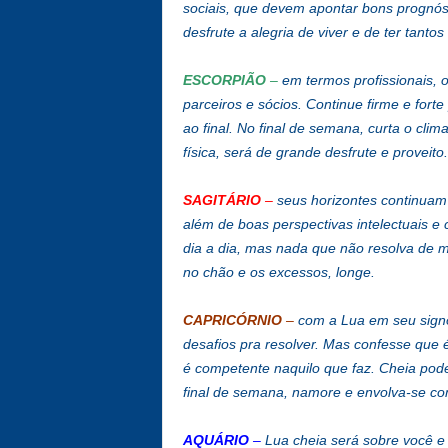
sociais, que devem apontar bons prognóst
desfrute a alegria de viver e de ter tantos
ESCORPIÃO
–
em termos profissionais, o
parceiros e sócios. Continue firme e fort
ao final. No final de semana, curta o cli
física, será de grande desfrute e proveito.
SAGITÁRIO
–
seus horizontes continuam s
além de boas perspectivas intelectuais e
dia a dia, mas nada que não resolva de m
no chão e os excessos, longe.
CAPRICÓRNIO
–
com a Lua em seu signo
desafios pra resolver. Mas confesse que 
é competente naquilo que faz. Cheia pode 
final de semana, namore e envolva-se com
AQUÁRIO
–
Lua cheia será sobre você e v