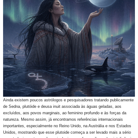
Ainda existem poucos astrólogos e pesquisadores tratando publicamente
de Sedna, plutóide e deusa inuit associada às águas geladas, aos
excluídos, aos povos marginais, ao feminino profundo e às forças da
natureza. Mesmo assim, já encontramos referências internacionais
importantes, especialmente no Reino Unido, na Austrália e nos Estados
Unidos, mostrando que esse plutoide começa a ser levado mais a sério