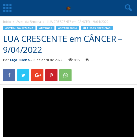
Início
Astral da Semana
LUA CRESCENTE em CÂNCER – 9/04/2022
ASTRAL DA SEMANA
ARTIGOS
ASTROLOGIA
ÚLTIMAS NOTÍCIAS
LUA CRESCENTE em CÂNCER –
9/04/2022
Por
Ciça Bueno
-
8 de abril de 2022
835
0