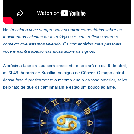
N
esta coluna voce sempre vai encontrar comentários sobre os
movimentos celestes ou astrológicos e seus reflexos sobre o
contexto que estamos vivendo. Os comentários mais pessoais
você encontra abaixo nas dicas sobre os signos.
A próxima fase da Lua será crescente e se dará no dia 9 de abril,
às 3h49, horário de Brasília, no signo de Câncer. O mapa astral
dessa fase é praticamente o mesmo que o da fase anterior, salvo
pelo fato de que os caminharam e estão um pouco adiante.