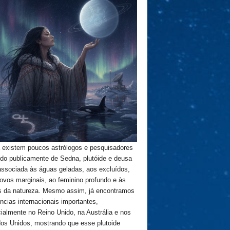
 existem poucos astrólogos e pesquisadores
ndo publicamente de Sedna, plutóide e deusa
 associada às águas geladas, aos excluídos,
ovos marginais, ao feminino profundo e às
s da natureza. Mesmo assim, já encontramos
ências internacionais importantes,
ialmente no Reino Unido, na Austrália e nos
os Unidos, mostrando que esse plutoide