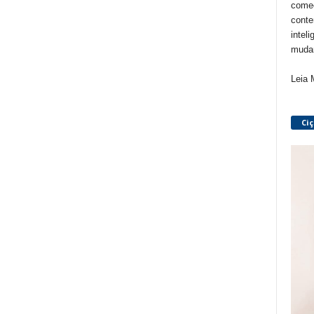
começ
conte
inteli
mudan
Leia 
Ci