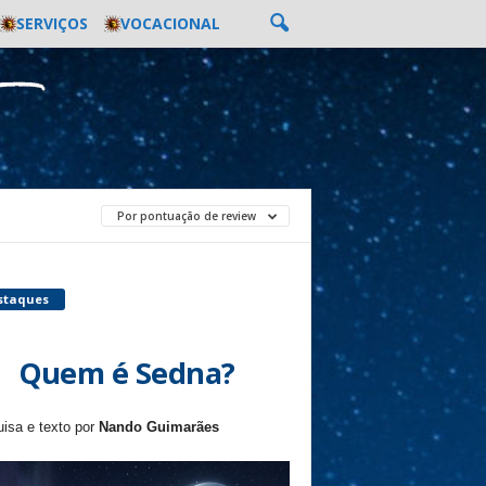
SERVIÇOS
VOCACIONAL
Por pontuação de review
staques
Quem é Sedna?
isa e texto por
Nando Guimarães