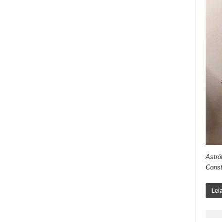
Astró
Const
Lei