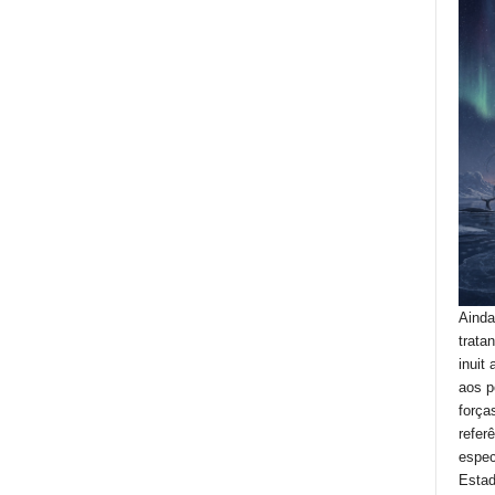
Ainda
trata
inuit
aos p
força
refer
espec
Estad